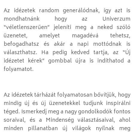
Az idézetek random generálódnak, így azt is
mondhatnánk hogy az Univerzum
“véletlenszerűen” jeleníti meg a neked szóló
üzenetet, amelyet magadévá tehetsz,
befogadhatsz és akár a napi mottódnak is
választhatsz. Ha pedig kedved tartja, az “Új
idézetet kérek” gombbal újra is indíthatod a
folyamatot.
Az idézetek tárházát folyamatosan bővítjük, hogy
mindig új és új üzenetekkel tudjunk inspirálni
téged. Ismerkedj meg a nagy gondolkodók fontos
soraival, és a Mindenség választásaival, ahol
minden pillanatban új világok nyílnak meg