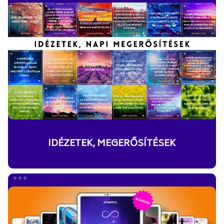
MEGERŐSÍTÉSEK
IDÉZETEK, MEGERŐSÍTÉSEK
VARÁZSFÜZET
E-
BOOK