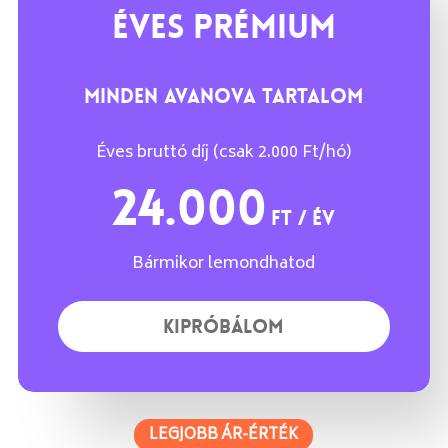
ÉVES PRÉMIUM
MINDEN AVANOVA TARTALOM
Éves bruttó díj (csak 2.000 Ft/hó)
24.000
Ft / év
Bármikor lemondhatod
K
I
P
R
Ó
B
Á
L
O
M
LEGJOBB ÁR-ÉRTÉK