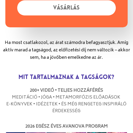
V
Á
S
Á
R
L
Á
S
Ha most csatlakozol, az árat számodra befagyasztjuk. Amíg
aktív marad a tagságod, az előfizetési díj nem változik – akkor
sem, ha a jövőben emelkedne az ár.
Mit tartalmaznak a tagságok?
200+ VIDEÓ •
TELJES HOZZÁFÉRÉS
MEDITÁCIÓ • JÓGA • METAMORFÓZIS ELŐADÁSOK
E-KÖNYVEK • IDÉZETEK • ÉS MÉG RENGETEG INSPIRÁLÓ
ÉRDEKESSÉG
2026 EGÉSZ ÉVES AVANOVA PROGRAM