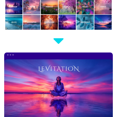
ÚJ
ALBUM
+
ÚJ
KÖNYV