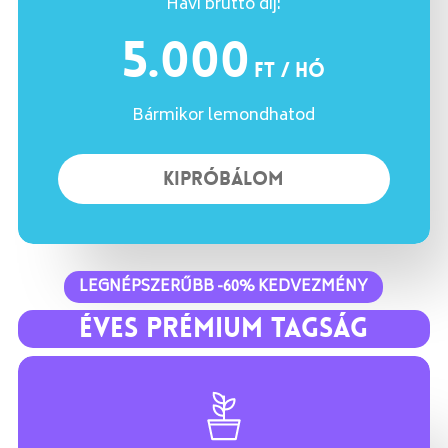
Havi bruttó díj:
5.000
Ft / hó
Bármikor lemondhatod
K
I
P
R
Ó
B
Á
L
O
M
LEGNÉPSZERŰBB -60% KEDVEZMÉNY
ÉVES PRÉMIUM TAGSÁG