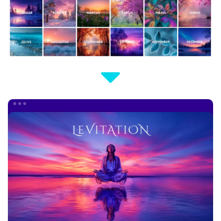
ÚJ
ALBUM
+
ÚJ
KÖNYV