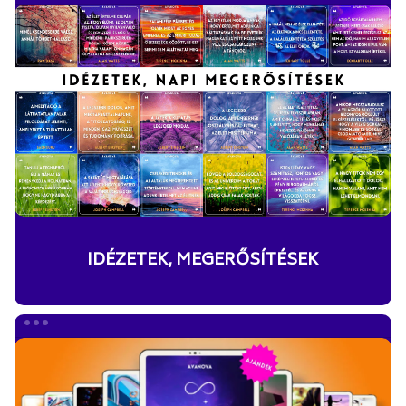
MEGERŐSÍTÉSEK
IDÉZETEK, MEGERŐSÍTÉSEK
VARÁZSFÜZET
E-
BOOK