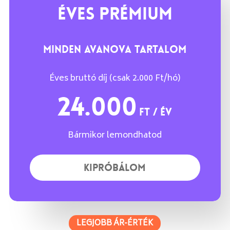
ÉVES PRÉMIUM
MINDEN AVANOVA TARTALOM
Éves bruttó díj (csak 2.000 Ft/hó)
24.000
Ft / év
Bármikor lemondhatod
K
I
P
R
Ó
B
Á
L
O
M
LEGJOBB ÁR-ÉRTÉK