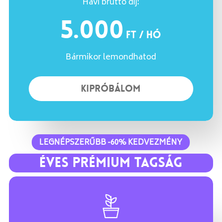
Havi bruttó díj:
5.000
Ft / hó
Bármikor lemondhatod
K
I
P
R
Ó
B
Á
L
O
M
LEGNÉPSZERŰBB -60% KEDVEZMÉNY
ÉVES PRÉMIUM TAGSÁG