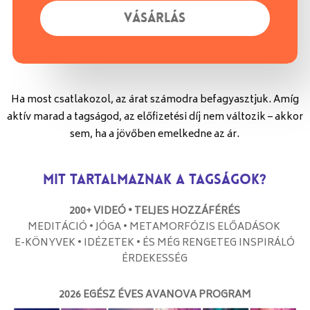
V
Á
S
Á
R
L
Á
S
Ha most csatlakozol, az árat számodra befagyasztjuk. Amíg
aktív marad a tagságod, az előfizetési díj nem változik – akkor
sem, ha a jövőben emelkedne az ár.
Mit tartalmaznak a tagságok?
200+ VIDEÓ •
TELJES HOZZÁFÉRÉS
MEDITÁCIÓ • JÓGA • METAMORFÓZIS ELŐADÁSOK
E-KÖNYVEK • IDÉZETEK • ÉS MÉG RENGETEG INSPIRÁLÓ
ÉRDEKESSÉG
2026 EGÉSZ ÉVES AVANOVA PROGRAM