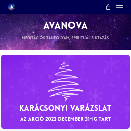
Menu
Skip
Menu
to
main
AVANOVA
content
Meditációs tanfolyam, Spirituális utazás
KARÁCSONYI VARÁZSLAT
Az akció 2023 december 31-ig tart